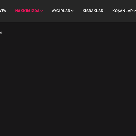
YFA
HAKKIMIZDA
AYGIRLAR
KISRAKLAR
KOŞANLAR
M